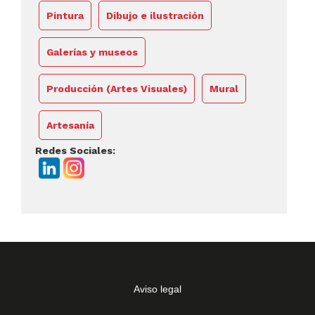
Pintura
Dibujo e ilustración
Galerías y museos
Producción (Artes Visuales)
Mural
Artesanía
Redes Sociales:
Aviso legal