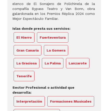
elenco de El Sonajero de Polichinela de la
compañía Bypass Teatro y Van Bonn, obra
galardonada en los Premios Réplica 2024 como
Mejor Espectáculo Familiar.
Islas donde presta sus servicios:
El Hierro
Fuerteventura
Gran Canaria
La Gomera
La Graciosa
La Palma
Lanzarote
Tenerife
Sector Profesional o actividad que
desarrolla:
Interpretación
Formaciones Musicales