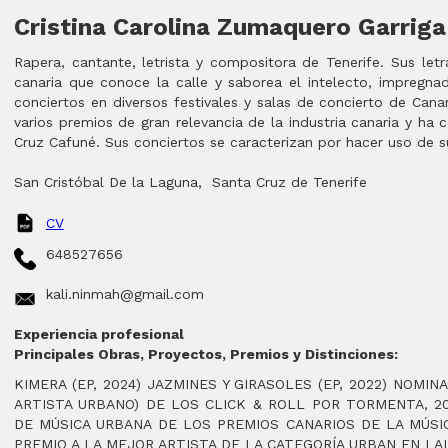
Cristina Carolina Zumaquero Garriga
Rapera, cantante, letrista y compositora de Tenerife. Sus let
canaria que conoce la calle y saborea el intelecto, impregna
conciertos en diversos festivales y salas de concierto de Cana
varios premios de gran relevancia de la industria canaria y h
Cruz Cafuné. Sus conciertos se caracterizan por hacer uso de su
San Cristóbal De la Laguna
,
Santa Cruz de Tenerife
CV
648527656
kali.ninmah@gmail.com
Experiencia profesional
Principales Obras, Proyectos, Premios y Distinciones:
KIMERA (EP, 2024) JAZMINES Y GIRASOLES (EP, 2022) NOMI
ARTISTA URBANO) DE LOS CLICK & ROLL POR TORMENTA, 2
DE MÚSICA URBANA DE LOS PREMIOS CANARIOS DE LA MÚSIC
PREMIO A LA MEJOR ARTISTA DE LA CATEGORÍA URBAN EN LA