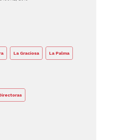
ra
La Graciosa
La Palma
Directoras