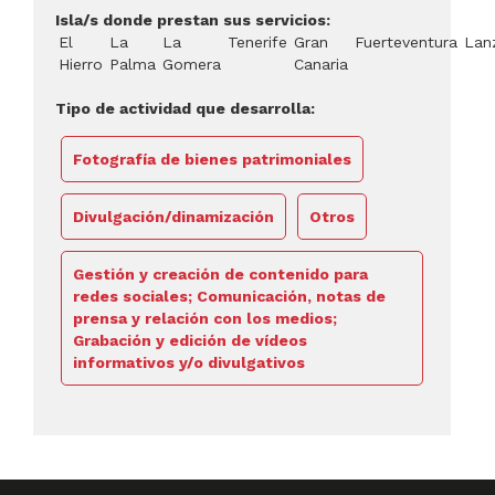
Isla/s donde prestan sus servicios:
El
La
La
Tenerife
Gran
Fuerteventura
Lan
Hierro
Palma
Gomera
Canaria
Tipo de actividad que desarrolla:
Fotografía de bienes patrimoniales
Divulgación/dinamización
Otros
Gestión y creación de contenido para
redes sociales; Comunicación, notas de
prensa y relación con los medios;
Grabación y edición de vídeos
informativos y/o divulgativos