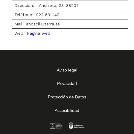
Dirección:
Anchieta, 23
38201
Teléfono:
922 631 149
Mail:
ahdscll@terra.es
Web:
Página web
Aviso legal
Privacidad
Protección de Datos
Accesibilidad